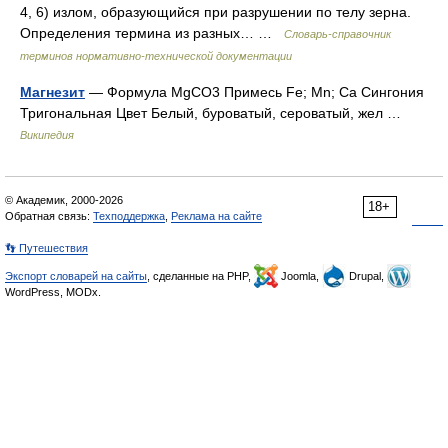
4, 6) излом, образующийся при разрушении по телу зерна.
Определения термина из разных… …
Словарь-справочник
терминов нормативно-технической документации
Магнезит
— Формула MgCO3 Примесь Fe; Mn; Ca Сингония
Тригональная Цвет Белый, буроватый, сероватый, жел …
Википедия
© Академик, 2000-2026
18+
Обратная связь:
Техподдержка
,
Реклама на сайте
👣 Путешествия
Экспорт словарей на сайты
, сделанные на PHP,
Joomla,
Drupal,
WordPress, MODx.