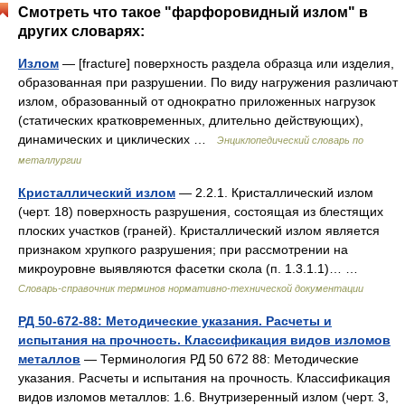
Смотреть что такое "фарфоровидный излом" в
других словарях:
Излом
— [fracture] поверхность раздела образца или изделия,
образованная при разрушении. По виду нагружения различают
излом, образованный от однократно приложенных нагрузок
(статических кратковременных, длительно действующих),
динамических и циклических …
Энциклопедический словарь по
металлургии
Кристаллический излом
— 2.2.1. Кристаллический излом
(черт. 18) поверхность разрушения, состоящая из блестящих
плоских участков (граней). Кристаллический излом является
признаком хрупкого разрушения; при рассмотрении на
микроуровне выявляются фасетки скола (п. 1.3.1.1)… …
Словарь-справочник терминов нормативно-технической документации
РД 50-672-88: Методические указания. Расчеты и
испытания на прочность. Классификация видов изломов
металлов
— Терминология РД 50 672 88: Методические
указания. Расчеты и испытания на прочность. Классификация
видов изломов металлов: 1.6. Внутризеренный излом (черт. 3,