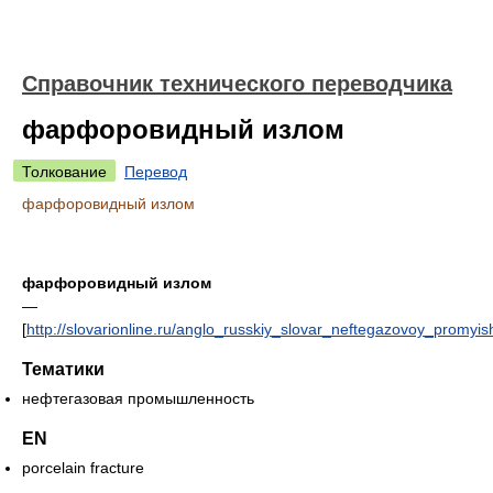
Справочник технического переводчика
фарфоровидный излом
Толкование
Перевод
фарфоровидный излом
фарфоровидный излом
—
[
http://slovarionline.ru/anglo_russkiy_slovar_neftegazovoy_promyish
Тематики
нефтегазовая промышленность
EN
porcelain fracture